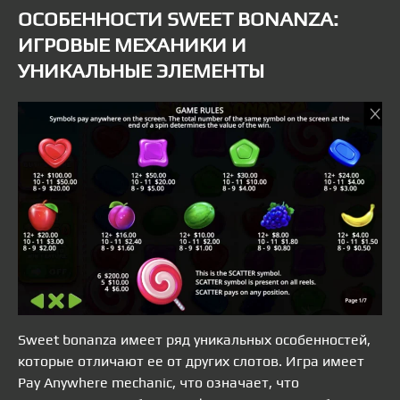
ОСОБЕННОСТИ SWEET BONANZA:
ИГРОВЫЕ МЕХАНИКИ И
УНИКАЛЬНЫЕ ЭЛЕМЕНТЫ
Sweet bonanza имеет ряд уникальных особенностей,
которые отличают ее от других слотов. Игра имеет
Pay Anywhere mechanic, что означает, что