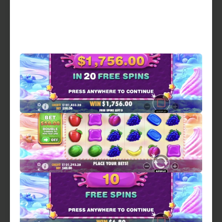
могли принять обоснованное решение и играть
безопасно.
СКРИНШОТЫ