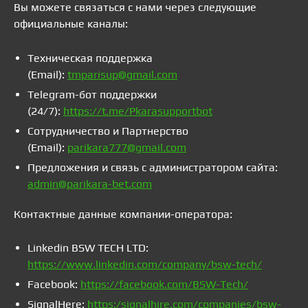
Вы можете связаться с нами через следующие
официальные каналы:
Техническая поддержка
(Email):
tmparisup@gmail.com
Telegram-бот поддержки
(24/7):
https://t.me/Pkarasupportbot
Сотрудничество и Партнерство
(Email):
parikara777@gmail.com
Предложения и связь с администратором сайта:
admin@parikara-bet.com
Контактные данные компании-оператора:
Linkedin BSW TECH LTD:
https://www.linkedin.com/company/bsw-tech/
Facebook:
https://facebook.com/BSW-Tech/
SignalHere:
https:/signalhire.com/companies/bsw-