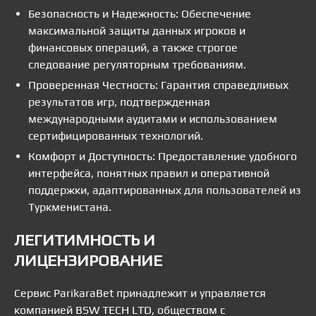
Безопасность и Надежность: Обеспечение
максимальной защиты данных игроков и
финансовых операций, а также строгое
следование регуляторным требованиям.
Проверенная Честность: Гарантия справедливых
результатов игр, подтвержденная
международными аудитами и использованием
сертифицированных технологий.
Комфорт и Доступность: Предоставление удобного
интерфейса, понятных правил и оперативной
поддержки, адаптированных для пользователей из
Туркменистана.
ЛЕГИТИМНОСТЬ И
ЛИЦЕНЗИРОВАНИЕ
Сервис ParikaraBet принадлежит и управляется
компанией BSW TECH LTD, обществом с