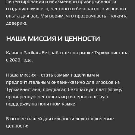
лицензировании и неизменной приверженности
созданию лучшего, честного и безопасного игрового
опыта для вас. Мы верим, что прозрачность – ключ к
доверию.
НАША МИССИЯ И ЦЕННОСТИ
Казино ParikaraBet работает на рынке Туркменистана
с 2020 года.
Наша миссия – стать самым надежным и
предпочтительным онлайн-казино для игроков из
Туркменистана, предлагая безопасную платформу,
проверенную честность игр и первоклассную
поддержку на понятном языке.
В основе нашей деятельности лежат ключевые
ценности: