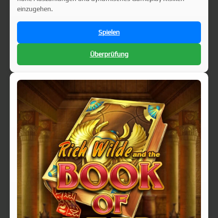
einzugehen.
Spielen
Überprüfung