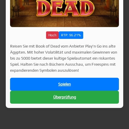
Hoch
RTP: 96.21%
Reisen Sie mit Book of Dead vom Anbieter Play'n Go ins alte
Ägypten. Mit hoher Volatilität und maximalen Gewinnen von
bis zu 5000 bietet dieser kultige Spielautomat ein riskantes
Spiel. Halten Sie nach Büchern Ausschau, um Freespins mit
expandierenden Symbolen auszulösen!
Spielen
Überprüfung