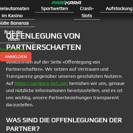
Zum
ielautomaten
Sportwetten
Crash-
Aufstockung
Inhalt
im Kasino
Slots
springen
Süße Bonanza
Buch der
OFFENLEGUNG VON
Toten
PARTNERSCHAFTEN
Anmeldung
ANMELDEN
Willkommen auf der Seite «Offenlegung von
Partnerschaften». Wir setzen auf Vertrauen und
Transparenz gegenüber unseren geschätzten Nutzern.
Auf
https://parikara-bet.com
bemühen wir uns, genaue
und nützliche Informationen bereitzustellen, und es ist
uns wichtig, unsere Partnerbeziehungen transparent
darzustellen.
WAS SIND DIE OFFENLEGUNGEN DER
PARTNER?